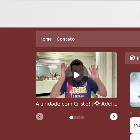
Home
Contato
P
A unidade com Cristo! | 🦅 Adelino de Carvalho