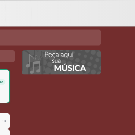
🦅 | Assista agora a consagração do mais novo livro do Apóstolo Adelino de Carvalho!
O que você quer para sua vida? | 🦅 Adelino de Carvalho . #adelinodecarvalho #segredosespirituais